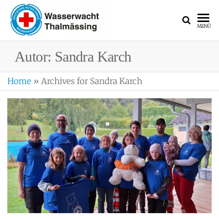
WASSERWACH
Ortsgruppe
MENÜ
Thalmässing
Autor:
Sandra Karch
Home
»
Archives for Sandra Karch