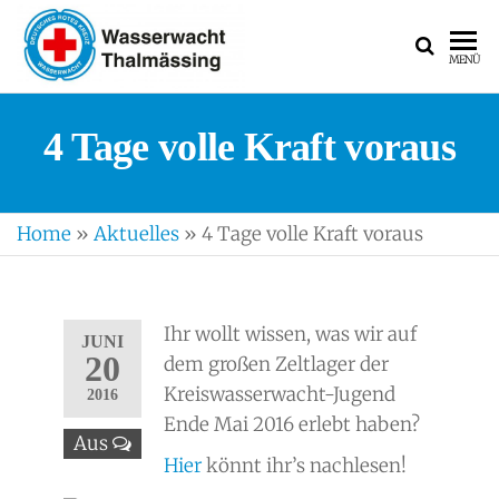
WASSERWACH
Ortsgruppe
MENÜ
Thalmässing
4 Tage volle Kraft voraus
Home
»
Aktuelles
»
4 Tage volle Kraft voraus
Ihr wollt wissen, was wir auf
JUNI
20
dem großen Zeltlager der
Kreiswasserwacht-Jugend
2016
Ende Mai 2016 erlebt haben?
Aus
Hier
könnt ihr’s nachlesen!