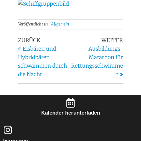
Veröffentlicht in
Allgemein
ZURÜCK
WEITER
Eisbären und
Ausbildungs-
Hybridbären
Marathon für
schwammen durch
Rettungsschwimme
die Nacht
r
Kalender herunterladen