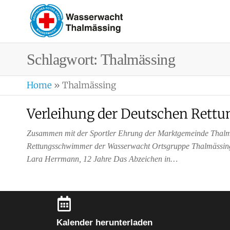
WASSERWA
Ortsgruppe
Thalmässing
Schlagwort:
Thalmässing
Home
»
Thalmässing
Verleihung der Deutschen Ret
Zusammen mit der Sportler Ehrung der Marktgemeinde Thalmä
Rettungsschwimmer der Wasserwacht Ortsgruppe Thalmässing 
Lara Herrmann, 12 Jahre Das Abzeichen in…
Kalender herunterladen