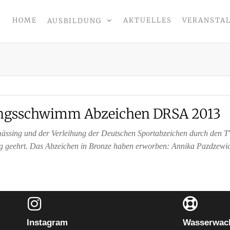
HOME
AKTUELLES
VERANSTA
AUSBILDUNG
CHT
tungsschwimm Abzeichen DRSA 2013
ssing und der Verleihung der Deutschen Sportabzeichen durch den TV
geehrt. Das Abzeichen in Bronze haben erworben: Annika Pazdzewicz
Instagram
Wasserwach