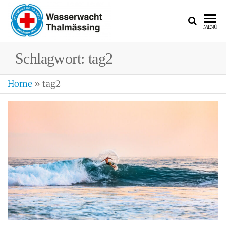
WASSERWACH
Ortsgruppe
MENÜ
Thalmässing
Schlagwort:
tag2
Home
»
tag2