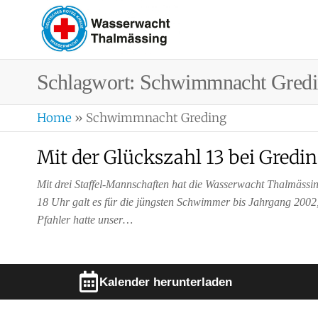
WASSERWA
Ortsgruppe
Thalmässing
Schlagwort:
Schwimmnacht Gredi
Home
»
Schwimmnacht Greding
Mit der Glückszahl 13 bei Gred
Mit drei Staffel-Mannschaften hat die Wasserwacht Thalmäss
18 Uhr galt es für die jüngsten Schwimmer bis Jahrgang 200
Pfahler hatte unser…
Kalender herunterladen