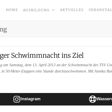
HOME
AKTUELLES
VERANSTA
AUSBILDUNG
CHT
ng
inger Schwimmnacht ins Ziel
ing am Samstag, dem 13. April 2013 an der Schwimmnacht des TSV Gre
2, in 50-Meter-Etappen eine Stunde durchzuschwimmen. Mit Annika Bu
Instagram
Wasser