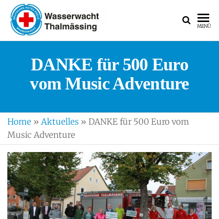
WASSERWACH
Ortsgruppe
MENÜ
Thalmässing
DANKE für 500 Euro
vom Music Adventure
Home
»
Aktuelles
»
DANKE für 500 Euro vom
Music Adventure