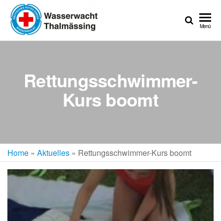
Wasserwacht
Ortsgruppe
Menü
Thalmässing
Rettungsschwimmer-
Kurs boomt
Home
»
Aktuelles
»
Rettungsschwimmer-Kurs boomt