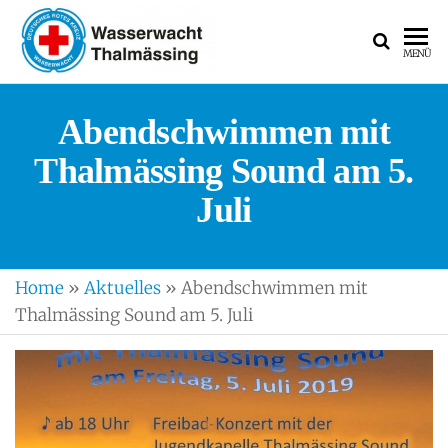
WASSERWACH
Ortsgruppe
MENÜ
Thalmässing
Abendschwimmen mit
Thalmässing Sound am 5.
Juli
Home
»
Aktuelles
»
Abendschwimmen mit
Thalmässing Sound am 5. Juli