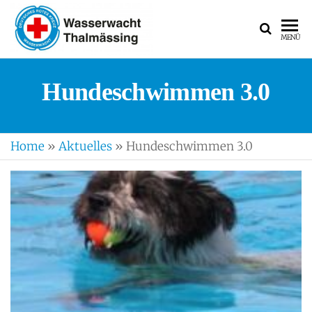
WASSERWACH
Ortsgruppe
MENÜ
Thalmässing
Hundeschwimmen 3.0
Home
»
Aktuelles
»
Hundeschwimmen 3.0