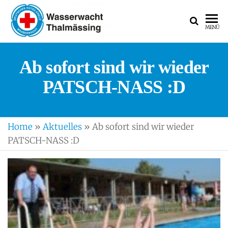
WASSERWACH
Ortsgruppe
MENÜ
Thalmässing
Ab sofort sind wir wieder
PATSCH-NASS :D
Home
»
Aktuelles
»
Ab sofort sind wir wieder
PATSCH-NASS :D