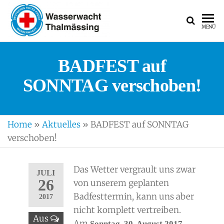
WASSERWACH
Ortsgruppe
MENÜ
Thalmässing
BADFEST auf
SONNTAG verschoben!
Home
»
Aktuelles
»
BADFEST auf SONNTAG
verschoben!
Das Wetter vergrault uns zwar
JULI
26
von unserem geplanten
Badfesttermin, kann uns aber
2017
nicht komplett vertreiben.
Aus
Am
Sonntag, 30. August 2017