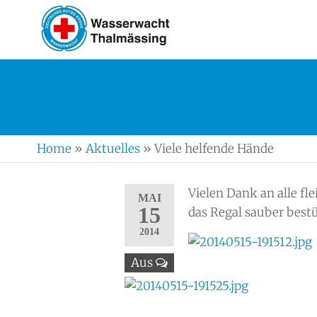
WASSERWA
Ortsgruppe
Thalmässing
Home
»
Aktuelles
»
Viele helfende Hände
Vielen Dank an alle fl
MAI
15
das Regal sauber best
2014
Aus